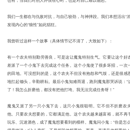
也有；当我们对别人怀恨在心时，也是对自己难以饶恕。
我们一生都在与仇敌对抗，与自己较劲，与神摔跤。我们本想活出“羔
发现内心的“狼性”如此猖狂。
我曾听过这样一个故事（具体情节记不清了，大致如下）：
有一个农夫特别勤劳善良，可是这让魔鬼特别生气。它要让这个好
差派了一个小鬼下去完成这个任务。这个小鬼使了很多坏招，一次
的田地。可没想到的是，这个农夫不但没有抱怨和气馁，还是很感
地扛起锄头，辛勤耕耘。最后小鬼知难而退，跑到魔鬼那哭诉说：“
了！我怎么折磨他，都没有把他打垮。我无法完成任务呀！”
魔鬼又派了另一只小鬼下去，这只小鬼很聪明。它不但不折磨农
他。只要农夫想要的，它都满足他。这个农夫越来越富裕，就不再
玩乐、沉迷酒色，成了魔鬼想要看到的模样。魔鬼问小鬼：“你是怎么