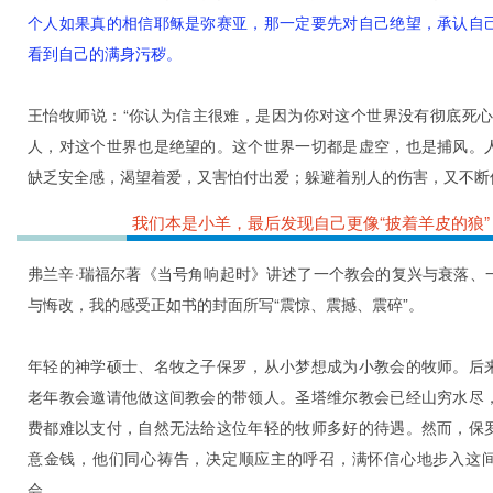
个人如果真的相信耶稣是弥赛亚，那一定要先对自己绝望，承认自
看到自己的满身污秽。
王怡牧师说：“你认为信主很难，是因为你对这个世界没有彻底死心
人，对这个世界也是绝望的。这个世界一切都是虚空，也是捕风。
缺乏安全感，渴望着爱，又害怕付出爱；躲避着别人的伤害，又不断
我们本是小羊，最后发现自己更像“披着羊皮的狼”
弗兰辛·瑞福尔著《当号角响起时》讲述了一个教会的复兴与衰落、
与悔改，我的感受正如书的封面所写“震惊、震撼、震碎”。
年轻的神学硕士、名牧之子保罗，从小梦想成为小教会的牧师。后
老年教会邀请他做这间教会的带领人。圣塔维尔教会已经山穷水尽
费都难以支付，自然无法给这位年轻的牧师多好的待遇。然而，保
意金钱，他们同心祷告，决定顺应主的呼召，满怀信心地步入这
会。