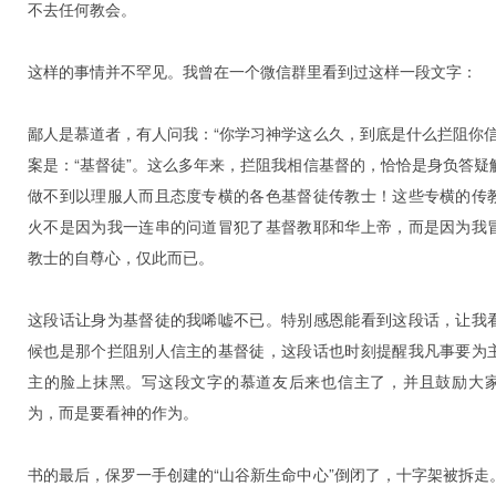
不去任何教会。
这样的事情并不罕见。我曾在一个微信群里看到过这样一段文字：
鄙人是慕道者，有人问我：“你学习神学这么久，到底是什么拦阻你信
案是：“基督徒”。这么多年来，拦阻我相信基督的，恰恰是身负答疑
做不到以理服人而且态度专横的各色基督徒传教士！这些专横的传
火不是因为我一连串的问道冒犯了基督教耶和华上帝，而是因为我
教士的自尊心，仅此而已。
这段话让身为基督徒的我唏嘘不已。特别感恩能看到这段话，让我
候也是那个拦阻别人信主的基督徒，这段话也时刻提醒我凡事要为
主的脸上抹黑。写这段文字的慕道友后来也信主了，并且鼓励大
为，而是要看神的作为。
书的最后，保罗一手创建的“山谷新生命中心”倒闭了，十字架被拆走