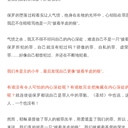
保罗的堕落过程着实让人气愤，他身在名牧的光环中，心却陷在罪
我忍不住暗暗骂他是一只“披着羊皮的狼”。
气愤之余，我又不得不叩问自己的内心深处，难道自己不是一只“披着
保罗所犯的罪，自己就没有犯过吗？骄傲的罪、自私的罪、虚
罪……好像自己都曾犯过、并还在不断地犯着。
我们本是主的小羊，最后发现自己更像“披着羊皮的狼”。
有谁没有令人可怕的内心深处呢？有谁敢完全把掩藏在内心深处
呢？
就连使徒保罗都说自己是罪人中的罪魁。《圣经》中也说，
人，一个也没有！
然而，耶稣基督做了罪人的赎罪羔羊，用爱遮盖了我们的罪。所以
来说，我们真的就是一只“披着羊皮的狼”，我们披戴着基督的荣光