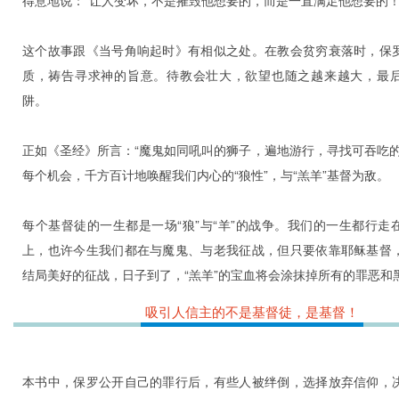
得意地说：“让人变坏，不是摧毁他想要的，而是一直满足他想要的！
这个故事跟《当号角响起时》有相似之处。在教会贫穷衰落时，保
质，祷告寻求神的旨意。待教会壮大，欲望也随之越来越大，最
阱。
正如《圣经》所言：“魔鬼如同吼叫的狮子，遍地游行，寻找可吞吃的
每个机会，千方百计地唤醒我们内心的“狼性”，与“羔羊”基督为敌。
每个基督徒的一生都是一场“狼”与“羊”的战争。我们的一生都行走
上，也许今生我们都在与魔鬼、与老我征战，但只要依靠耶稣基督
结局美好的征战，日子到了，“羔羊”的宝血将会涂抹掉所有的罪恶和
吸引人信主的不是基督徒，是基督！
本书中，保罗公开自己的罪行后，有些人被绊倒，选择放弃信仰，