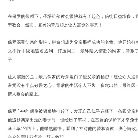
在保罗的带领下，圣塔维尔教会很快就有了起色，信徒日益增多，
型教会。然而，复兴的背后却是让人震惊的罪恶！
保罗深受父亲的影响，拼命想成为父亲那样成功的名牧。他开始打
义不择手段地追名逐利、打压同工，最终陷入情欲的网罗，背叛
子。
让人震撼的是，最后保罗的母亲坦白了他父亲的秘密：这位众人追
帝竟没有半点敬畏之心，背后的生活令人不齿，多次出轨，最终因
情人幽会的路上。
保罗心中的偶像被狠狠地打碎了，发现自己似乎选择了一条跟父亲
他追赶离家出走的妻子时，也经历了车祸，在基督的保护下才幸免于
马士革”的路上，他幡然醒悟，看到了神对他的爱和管教，决心悔改
会众的面认罪悔改，辞去牧职。