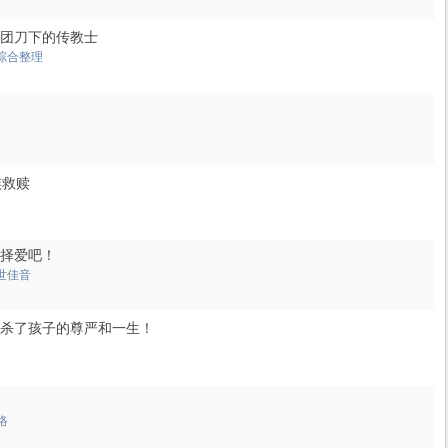
团刀下的传教士
综合整理
族救赎
择爱吧！
世佳音
杀了孩子的尊严和一生！
络