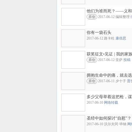
他们为谁而死？——义和
原创
2017-06-12 编辑整理
你有一袋石头
2017-06-12 路卡杜
康倍思
获奖征文•见证 | 我的家
原创
2017-06-12 亚萨
投稿
拥抱生命中的痛，就去选
原创
2017-06-11 夕十子
普
多少父母举着这把枪，谋
2017-06-10
网络转载
圣经中如何探讨“自慰”？
2017-06-10 沃尔夫冈·毕纳
网