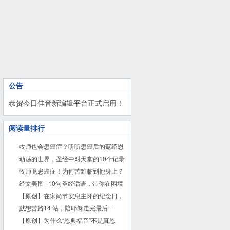
公告
恭贺今日佳音新编辑平台正式启用！
阅读量排行
牧师也会患癌症？听听患癌后的寇绍恩
怎么说……
动荡的世界，圣经中对天堂的10个记录
给我们安慰
牧师竟患癌症！为何苦难临到他身上？
经文美图 | 10句圣经话语，带你在困境
中看见盼望
【原创】在宋尚节安息主怀的纪念日，
来听他讲天堂和地狱......
默想苦路14 站，陪耶稣走完最后一
程！
【原创】为什么“恩典福音”不是真恩