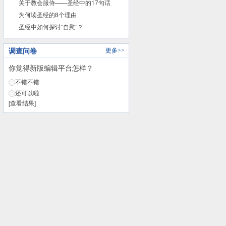
典，也不是真福音？
关于教会服侍——圣经中的17句话
为何读圣经的8个理由
圣经中如何探讨“自慰”？
调查问卷
更多>>
你觉得新版编辑平台怎样？
不错不错
还可以啦
[查看结果]