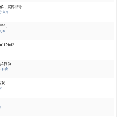
解，震撼眼球！
宇宙光
帮助
到啦
的17句话
类行动
世佳音
育观
载
理