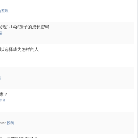
合整理
发现1-14岁孩子的成长密码
络
以选择成为怎样的人
理
赢家？
佳音
Snow
投稿